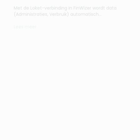
Lees meer
Verbinding opzetten met Nmbrs
Met de Nmbrs-verbinding in FinWizer wordt data
(Administraties) automatisch uitgelezen...
Lees meer