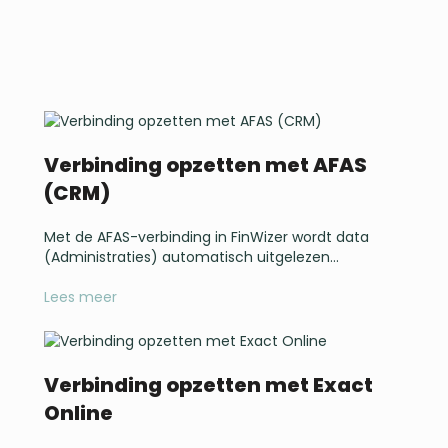
Verbinding opzetten met Yuki
Met de Yuki-verbinding in FinWizer wordt data
(Administraties, Gebruikers, Toegang)...
Verbinding opzetten met AFAS
Lees meer
(CRM)
Met de AFAS-verbinding in FinWizer wordt data
(Administraties) automatisch uitgelezen...
Lees meer
Verbinding opzetten met Exact
Online